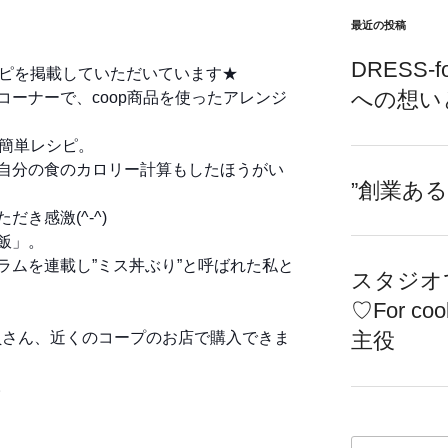
最近の投稿
DRESS-f
シピを掲載していただいています★
への想い
ーナーで、coop商品を使ったアレンジ
、簡単レシピ。
自分の食のカロリー計算もしたほうがい
”創業あ
き感激(^-^)
飯」。
ラムを連載し”ミス丼ぶり”と呼ばれた私と
スタジオ
♡For c
主役
会員さん、近くのコープのお店で購入できま
。
検