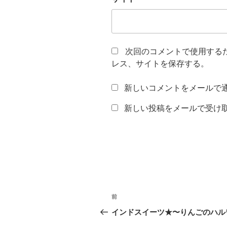
次回のコメントで使用する
レス、サイトを保存する。
新しいコメントをメールで
新しい投稿をメールで受け
投
前
前
稿
の
インドスイーツ★〜りんごのハル
投