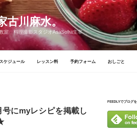
家古川麻水。
 料理撮影スタジオAsaSofra主宰
スケジュール
レッスン料
予約フォーム
おしごと
FEEDLYでブログ
2月号にmyレシピを掲載し
★