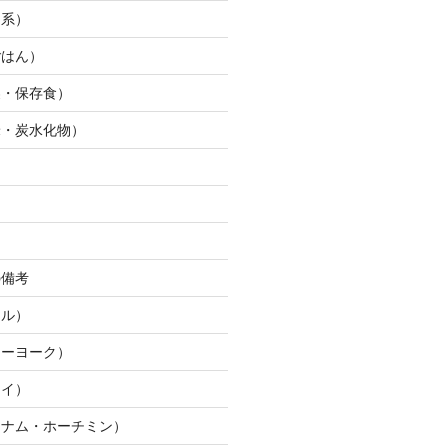
ー系）
ごはん）
製・保存食）
米・炭水化物）
ん
の備考
ウル）
ューヨーク）
ワイ）
トナム・ホーチミン）