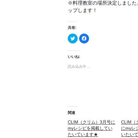
※料理教室の場所決定しました
ップします！
共有:
ク
F
リ
a
ッ
c
ク
e
し
b
て
o
いいね:
T
o
w
k
読み込み中…
i
で
t
共
t
有
e
す
r
る
で
に
共
は
有
ク
(
リ
新
ッ
し
ク
い
し
ウ
て
関連
ィ
く
ン
だ
CLIM（クリム）3月号に
CLIM
ド
さ
ウ
い
myレシピを掲載してい
にmyレ
で
(
開
新
たいています★
いたい
き
し