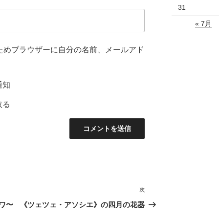
31
« 7月
ためブラウザーに自分の名前、メールアド
通知
取る
次
次
の
ワ〜
《ツェツェ・アソシエ》の四月の花器
投