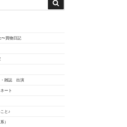
検
索
olic〜買物日記
室
オ・雑誌 出演
ィネート
こと♪
つ系）