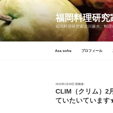
コ
ン
テ
福岡料理研究
ン
福岡料理研究家古川麻水。料理教室
ツ
へ
ス
キ
Asa sofra
プロフィール
ッ
プ
投
2015年1月29日
投稿者:
稿
CLIM（クリム）
日:
ていたいています