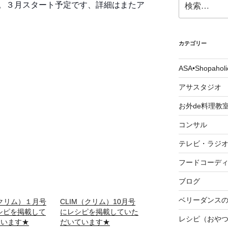
。３月スタート予定です、詳細はまたア
索:
カテゴリー
ASA•Shopah
アサスタジオ
お外de料理教
コンサル
テレビ・ラジ
フードコーデ
ブログ
ベリーダンスの
（クリム）１月号
CLIM（クリム）10月号
シピを掲載して
にレシピを掲載していた
レシピ（おや
ています★
だいています★