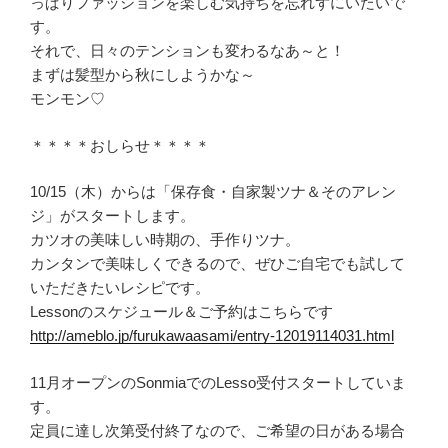
っぱりファッションを楽しむ気持ちを忘れずにいたいで
す。
それで、日々のテンションも変わるなあ～と！
まずは髪型から秋にしようかな～
モンモン♡
＊＊＊＊おしらせ＊＊＊＊
10/15（木）からは「保存食・自家製ツナ＆そのアレン
ジ」がスタートします。
カツオの美味しい時期の、手作りツナ。
カンタンで美味しくできるので、ぜひご自宅でも試して
いただきたいレシピです。
Lessonのスケジュール＆ご予約はこちらです
http://ameblo.jp/furukawaasami/entry-12019114031.html
11月オープンのSonmiaでのLesso受付スタートしていま
す。
定員に達し次第受付終了なので、ご希望の日がある場合