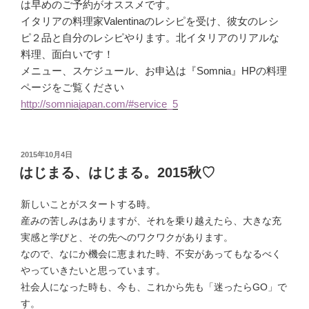
は早めのご予約がオススメです。
イタリアの料理家Valentinaのレシピを受け、彼女のレシ
ピ２品と自分のレシピやります。北イタリアのリアルな
料理、面白いです！
メニュー、スケジュール、お申込は『Somnia』HPの料理
ページをご覧ください
http://somniajapan.com/#service_5
投
2015年10月4日
稿
はじまる、はじまる。2015秋♡
日:
新しいことがスタートする時。
産みの苦しみはありますが、それを乗り越えたら、大きな充
実感と学びと、その先へのワクワクがあります。
なので、なにか機会に恵まれた時、不安があってもなるべく
やっていきたいと思っています。
社会人になった時も、今も、これから先も「迷ったらGO」で
す。