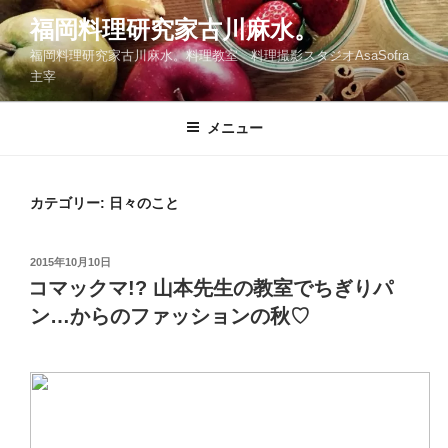
コ
福岡料理研究家古川麻水。
ン
福岡料理研究家古川麻水。料理教室 料理撮影スタジオAsaSofra
テ
主宰
ン
ツ
メニュー
へ
ス
キ
ッ
カテゴリー:
日々のこと
プ
投
2015年10月10日
稿
コマックマ!? 山本先生の教室でちぎりパ
日:
ン…からのファッションの秋♡