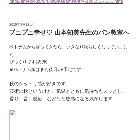
http://ameblo.jp/furukawaasami/entry-12019114031.html
投
2015年9月12日
稿
プニプニ幸せ♡ 山本知美先生のパン教室へ
日:
ベトナムから帰ってきたら、いきなり秋らしくなっていまし
た！
びっくりです(@@)
※ベトナム旅はまた後日UP予定です
秋のシットリ感が好きです。
芸術の秋というけど、気温とともに気持ちもスッとし、
香り、音、感触…などなど敏感になる気がします。