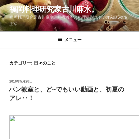
コ
福岡料理研究家古川麻水。
ン
福岡料理研究家古川麻水。料理教室 料理撮影スタジオAsaSofra
テ
主宰
ン
ツ
メニュー
へ
ス
キ
ッ
カテゴリー:
日々のこと
プ
投
2016年5月28日
稿
パン教室と、ど~でもいい動画と、初夏の
日:
アレ‥！