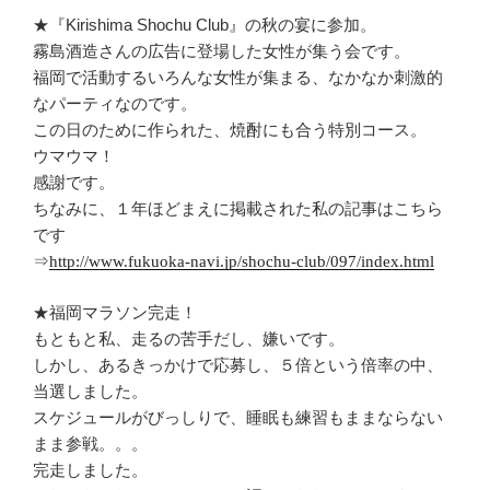
★『Kirishima Shochu Club』の秋の宴に参加。
霧島酒造さんの広告に登場した女性が集う会です。
福岡で活動するいろんな女性が集まる、なかなか刺激的
なパーティなのです。
この日のために作られた、焼酎にも合う特別コース。
ウマウマ！
感謝です。
ちなみに、１年ほどまえに掲載された私の記事はこちら
です
⇒
http://www.fukuoka-navi.jp/shochu-club/097/index.html
★福岡マラソン完走！
もともと私、走るの苦手だし、嫌いです。
しかし、あるきっかけで応募し、５倍という倍率の中、
当選しました。
スケジュールがびっしりで、睡眠も練習もままならない
まま参戦。。。
完走しました。