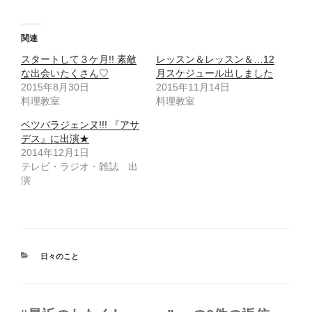
(
リ
新
ッ
し
ク
い
し
ウ
て
関連
ィ
く
ン
だ
スタートして３ケ月!! 素敵
レッスン＆レッスン＆…12
ド
さ
ウ
い
な出会いたくさん♡
月スケジュール出しました
で
(
2015年8月30日
開
新
2015年11月14日
き
し
料理教室
料理教室
ま
い
す
ウ
)
ィ
ベツバラジェンヌ!!! 『アサ
ン
ド
デス』に出演★
ウ
2014年12月1日
で
開
テレビ・ラジオ・雑誌 出
き
ま
演
す
)
カ
日々のこと
テ
ゴ
リ
ー