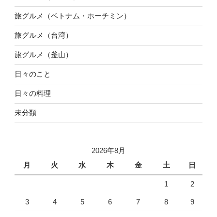
旅グルメ（ベトナム・ホーチミン）
旅グルメ（台湾）
旅グルメ（釜山）
日々のこと
日々の料理
未分類
2026年8月
月
火
水
木
金
土
日
1
2
3
4
5
6
7
8
9