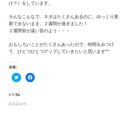
け？）をしています。
そんなこんなで、ネタはたくさんあるのに、ゆっくり更
新できないまま、２週間が過ぎました！
２週間前が遠い昔のよう・・・
おもしろいことがたくさんあったので、時間をみつけ
て、ひとつひとつアップしていきたいと思います^^
共有:
ク
F
リ
a
ッ
c
ク
e
し
b
て
o
いいね:
T
o
w
k
読み込み中…
i
で
t
共
t
有
e
す
r
る
で
に
共
は
有
ク