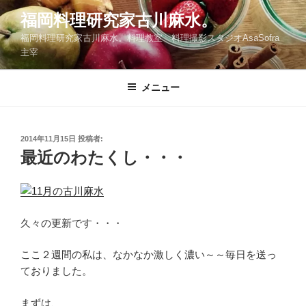
コ
福岡料理研究家古川麻水。
ン
福岡料理研究家古川麻水。料理教室 料理撮影スタジオAsaSofra
テ
主宰
ン
ツ
メニュー
へ
ス
キ
ッ
投
2014年11月15日
投稿者:
稿
最近のわたくし・・・
プ
日:
久々の更新です・・・
ここ２週間の私は、なかなか激しく濃い～～毎日を送っ
ておりました。
まずは、