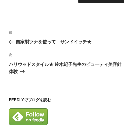
投
前
前
稿
の
自家製ツナを使って、サンドイッチ★
ナ
投
ビ
稿
次
次
ゲ
の
ハリウッドスタイル★ 鈴木紀子先生のビューティ美容針
投
ー
体験
稿
シ
ョ
ン
FEEDLYでブログを読む