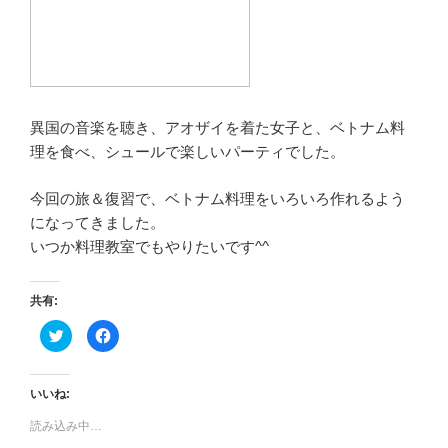
異国の音楽を聴き、アオザイを着た女子と、ベトナム料
理を食べ、シュールで楽しいパーティでした。
今回の旅＆復習で、ベトナム料理をいろいろ作れるよう
になってきました。
いつか料理教室でもやりたいです^^
共有:
ク
F
リ
a
ッ
c
ク
e
し
b
て
o
いいね:
T
o
w
k
読み込み中…
i
で
t
共