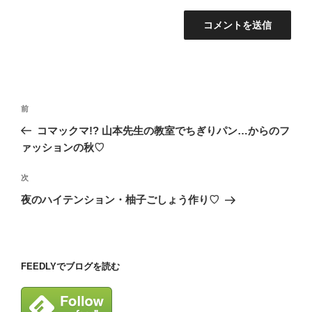
投
前
前
稿
の
コマックマ!? 山本先生の教室でちぎりパン…からのフ
ナ
投
ァッションの秋♡
ビ
稿
ゲ
次
次
の
ー
夜のハイテンション・柚子ごしょう作り♡
投
シ
稿
ョ
ン
FEEDLYでブログを読む