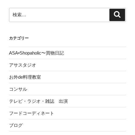
検
検
索
索:
カテゴリー
ASA•Shopaholic〜買物日記
アサスタジオ
お外de料理教室
コンサル
テレビ・ラジオ・雑誌 出演
フードコーディネート
ブログ