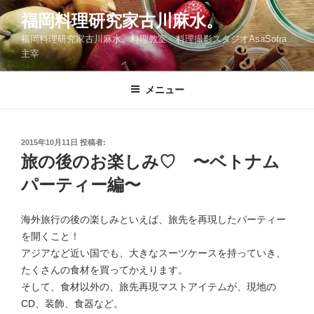
コ
福岡料理研究家古川麻水。
ン
福岡料理研究家古川麻水。料理教室 料理撮影スタジオAsaSofra
テ
主宰
ン
ツ
メニュー
へ
ス
キ
ッ
投
2015年10月11日
投稿者:
稿
旅の後のお楽しみ♡ 〜ベトナム
プ
日:
パーティー編〜
海外旅行の後の楽しみといえば、旅先を再現したパーティー
を開くこと！
アジアなど近い国でも、大きなスーツケースを持っていき、
たくさんの食材を買ってかえります。
そして、食材以外の、旅先再現マストアイテムが、現地の
CD、装飾、食器など。