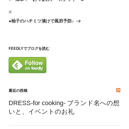
ナ
投
ビ
稿
次
次
ゲ
の
●柚子のハチミツ漬けで風邪予防♪
投
ー
稿
シ
ョ
FEEDLYでブログを読む
ン
最近の投稿
DRESS-for cooking- ブランド名への想
いと、イベントのお礼