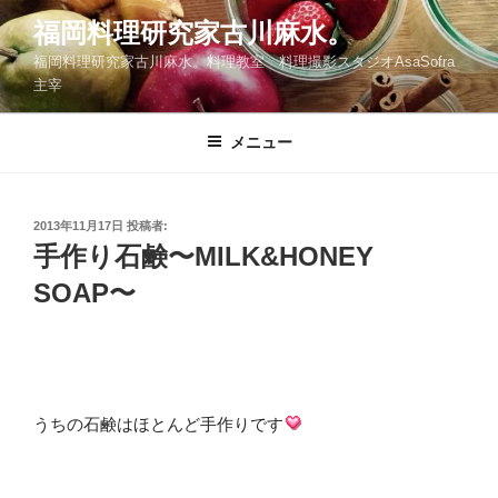
コ
福岡料理研究家古川麻水。
ン
福岡料理研究家古川麻水。料理教室 料理撮影スタジオAsaSofra
テ
主宰
ン
ツ
メニュー
へ
ス
キ
ッ
投
2013年11月17日
投稿者:
稿
手作り石鹸〜MILK&HONEY
プ
日:
SOAP〜
うちの石鹸はほとんど手作りです