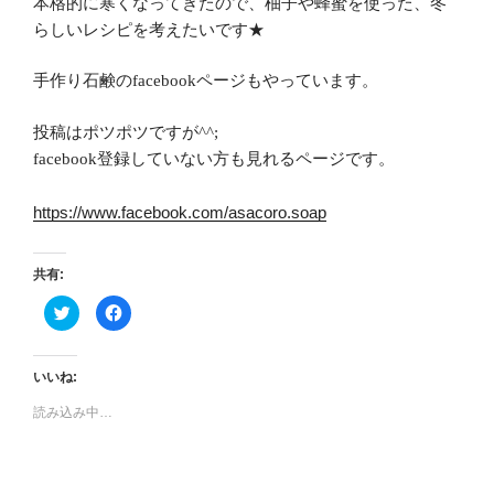
本格的に寒くなってきたので、柚子や蜂蜜を使った、冬
らしいレシピを考えたいです★
手作り石鹸の
facebook
ページもやっています。
投稿はポツポツですが
^^;
facebook
登録していない方も見れるページです。
https://www.facebook.com/asacoro.soap
共有:
ク
F
リ
a
ッ
c
ク
e
し
b
て
o
いいね:
T
o
w
k
読み込み中…
i
で
t
共
t
有
e
す
r
る
で
に