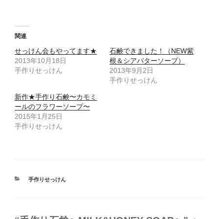
共
は
有
ク
(
リ
新
ッ
し
ク
い
し
ウ
て
関連
ィ
く
ン
だ
せっけん会もやってます★
石鹸できました！（NEW紫
ド
さ
ウ
い
2013年10月18日
根＆シアバターソープ）
で
(
手作りせっけん
開
新
2013年9月2日
き
し
手作りせっけん
ま
い
す
ウ
)
ィ
新作★手作り石鹸〜カモミ
ン
ド
ールのフラワーソープ〜
ウ
2015年1月25日
で
開
手作りせっけん
き
ま
す
)
カ
手作りせっけん
テ
ゴ
リ
ー