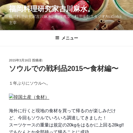
コ
福岡料理研究家古川麻水。
ン
福岡料理研究家古川麻水。料理教室 料理撮影スタジオAsaSofra
テ
主宰
ン
ツ
メニュー
へ
ス
キ
ッ
投
2015年3月16日
投稿者:
稿
ソウルでの戦利品2015〜食材編〜
プ
日:
１年ぶりにソウルへ。
海外に行くと現地の食材を買って帰るのが楽しみだけ
ど、今回もソウルでいろいろ調達してきました！
スーツケースの重量は規定の20kgをはるかに上回る28kg!!
でもなんとか全部持って帰ることに成功。