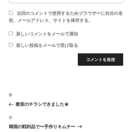
次回のコメントで使用するためブラウザーに自分の名
前、メールアドレス、サイトを保存する。
新しいコメントをメールで通知
新しい投稿をメールで受け取る
投
前
前
稿
の
教室のチラシできました★
ナ
投
ビ
稿
次
次
ゲ
の
韓国の戦利品で〜手作りキムチ〜
投