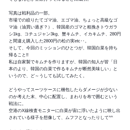
写真は戦利品の一部。
市場での絞りたてゴマ油、エゴマ油、ちょっと高級なゴ
マ油（油買い過ぎ？）、韓国産のゴマと粗挽きトウガラ
シ1kg、コチュジャン3kg、蟹キムチ、イカキムチ、280円
と間違え購入した2800円の松の実etc‥。
そして、今回のミッションのひとつが、韓国白菜を持ち
帰ること!!
私は自家製でキムチを作りますが、韓国の知人が皆「日
本のより、韓国の白菜で作るキムチが断然美味しい」と
いうので、ど～うしても試してみたく。
どうやってスーツケースに梱包したらダメージが少ない
のか考えた末、中心に配置し、まわりを布で囲むという
戦法に。
空港のX線検査モニターに白菜が宙に浮いたように映し出
されている様子を想像して、ムフフとなったりして^^