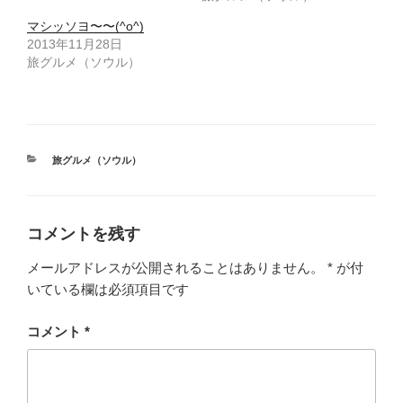
)
ィ
ン
ド
マシッソヨ〜〜(^o^)
ウ
2013年11月28日
で
開
旅グルメ（ソウル）
き
ま
す
)
カ
旅グルメ（ソウル）
テ
ゴ
リ
ー
コメントを残す
メールアドレスが公開されることはありません。
*
が付
いている欄は必須項目です
コメント
*