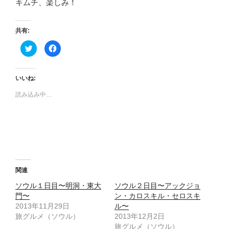
キムチ、楽しみ！
共有:
ク
F
リ
a
ッ
c
ク
e
し
b
て
o
いいね:
T
o
w
k
読み込み中…
i
で
t
共
t
有
e
す
r
る
で
に
共
は
有
ク
(
リ
新
ッ
し
ク
い
し
ウ
て
関連
ィ
く
ン
だ
ソウル１日目〜明洞・東大
ソウル２日目〜アックジョ
ド
さ
ウ
い
門〜
ン・カロスキル・セロスキ
で
(
2013年11月29日
開
新
ル〜
き
し
旅グルメ（ソウル）
2013年12月2日
ま
い
す
ウ
旅グルメ（ソウル）