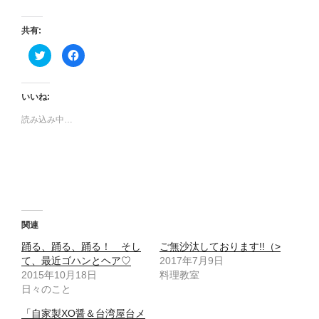
共有:
ク
F
リ
a
ッ
c
ク
e
し
b
て
o
いいね:
T
o
w
k
読み込み中…
i
で
t
共
t
有
e
す
r
る
で
に
共
は
有
ク
(
リ
新
ッ
し
ク
い
し
ウ
て
関連
ィ
く
ン
だ
踊る、踊る、踊る！ そし
ご無沙汰しております!!（>
ド
さ
ウ
い
て、最近ゴハンとヘア♡
2017年7月9日
で
(
2015年10月18日
開
新
料理教室
き
し
日々のこと
ま
い
す
ウ
)
ィ
「自家製XO醤＆台湾屋台メ
ン