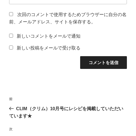
次回のコメントで使用するためブラウザーに自分の名
前、メールアドレス、サイトを保存する。
新しいコメントをメールで通知
新しい投稿をメールで受け取る
投
前
前
稿
の
CLIM（クリム）10月号にレシピを掲載していただい
ナ
投
ています★
ビ
稿
ゲ
次
次