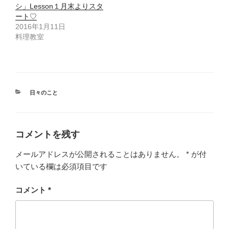
ド
シ」Lesson１月末よりスタ
ウ
ート♡
で
開
2016年1月11日
き
ま
料理教室
す
)
カ
日々のこと
テ
ゴ
リ
ー
コメントを残す
メールアドレスが公開されることはありません。
*
が付
いている欄は必須項目です
コメント
*