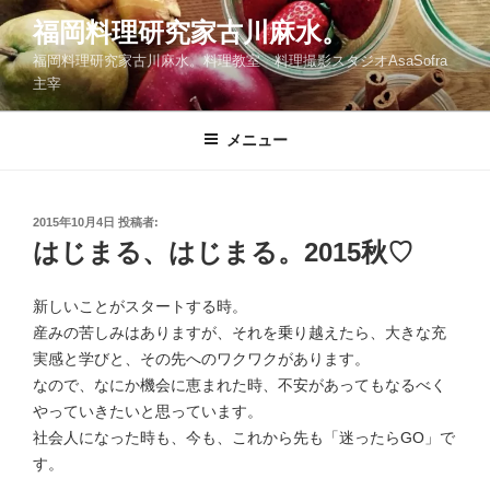
コ
福岡料理研究家古川麻水。
ン
福岡料理研究家古川麻水。料理教室 料理撮影スタジオAsaSofra
テ
主宰
ン
ツ
メニュー
へ
ス
キ
ッ
投
2015年10月4日
投稿者:
稿
はじまる、はじまる。2015秋♡
プ
日:
新しいことがスタートする時。
産みの苦しみはありますが、それを乗り越えたら、大きな充
実感と学びと、その先へのワクワクがあります。
なので、なにか機会に恵まれた時、不安があってもなるべく
やっていきたいと思っています。
社会人になった時も、今も、これから先も「迷ったらGO」で
す。