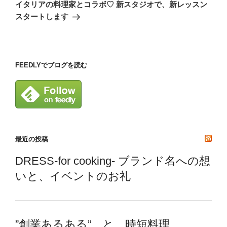
の
ー
イタリアの料理家とコラボ♡ 新スタジオで、新レッスン
投
シ
スタートします
稿
ョ
ン
FEEDLYでブログを読む
最近の投稿
DRESS-for cooking- ブランド名への想
いと、イベントのお礼
”創業あるある” と 時短料理