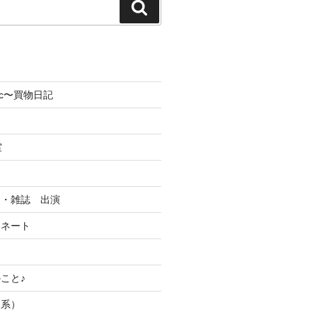
検
索
olic〜買物日記
室
オ・雑誌 出演
ィネート
こと♪
つ系）