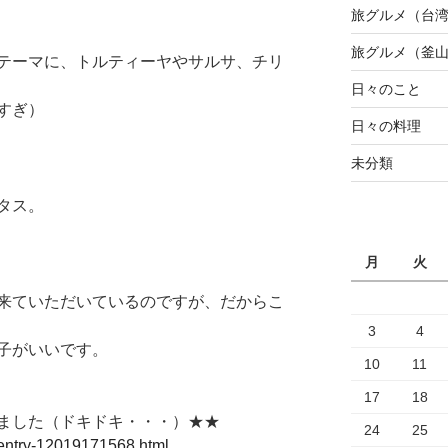
旅グルメ（台
旅グルメ（釜
テーマに、トルティーヤやサルサ、チリ
日々のこと
すぎ）
日々の料理
未分類
タス。
月
火
来ていただいているのですが、だからこ
3
4
子がいいです。
10
11
17
18
ました（ドキドキ・・・）★★
24
25
/entry-12019171568.html