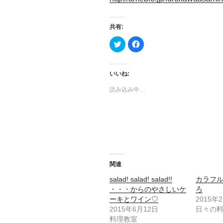
共有:
ク
F
リ
a
ッ
c
ク
e
し
b
て
o
いいね:
T
o
w
k
読み込み中…
i
で
t
共
t
有
e
す
r
る
で
に
共
は
有
ク
(
リ
新
ッ
し
ク
い
し
ウ
て
関連
ィ
く
ン
だ
salad! salad! salad!!
カラフ
ド
さ
ウ
い
・・・からのやさしいケ
ろ
で
(
開
新
ーキとワイン♡
2015年
き
し
2015年6月12日
日々の
ま
い
す
ウ
料理教室
)
ィ