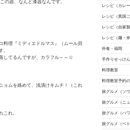
で。この器、なんと漆器なんです。
レシピ（カレ
レシピ（異国
レシピ（自家
レシピ（麺・
コ料理『ミディエドルマス』（ムール貝
外食・福岡
す。
蒸してるんですが、カラフル～～☆
手作りせっけ
料理教室
料理教室予約
ニョムを絡めて、浅漬けキムチ！（これ
旅グルメ（ソ
旅グルメ（ニ
旅グルメ（ハ
れこれ。
旅グルメ（ベ