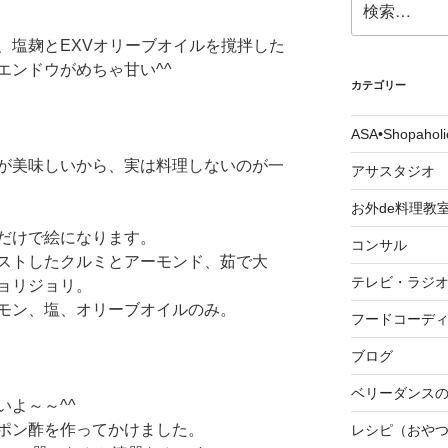
索:
、塩麹とEXVオリーブオイルを撹拌した
エンドウがめちゃ甘い^^
カテゴリー
ASA•Shopah
が美味しいから、実は料理しないのが一
アサスタジオ
お外de料理教
だけで絵になります。
コンサル
ストしたクルミとアーモンド、茹で大
テレビ・ラジ
ョリジョリ。
モン、塩、オリーブオイルのみ。
フードコーデ
ブログ
ベリーダンスの
よ～～^^
ポン酢を作ってかけました。
レシピ（おや