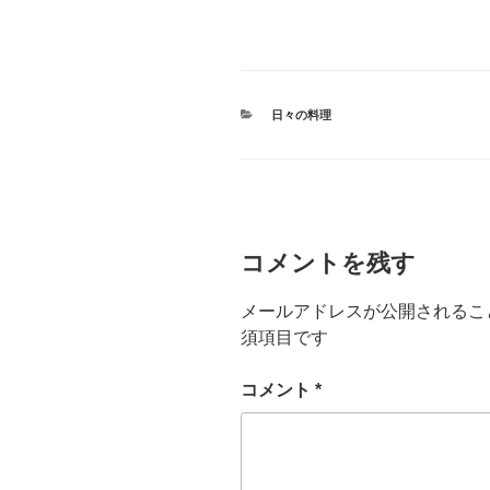
ン
ド
ウ
で
開
き
ま
す
)
カ
日々の料理
テ
ゴ
リ
ー
コメントを残す
メールアドレスが公開されるこ
須項目です
コメント
*