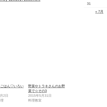
31
« 7月
ルごはん♡いろい
野菜やトラキさんのお野
菜で☆その3
2月2日
2015年5月31日
料理
料理教室