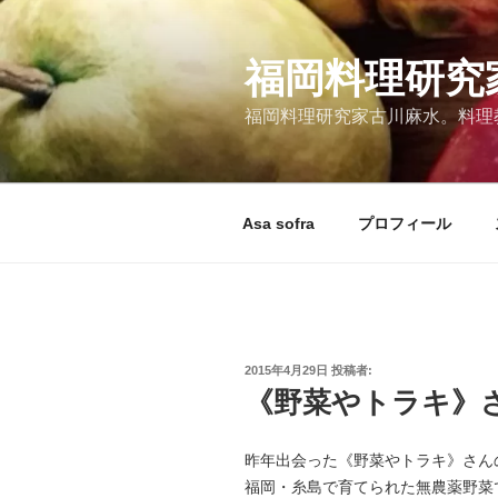
コ
ン
テ
福岡料理研究
ン
福岡料理研究家古川麻水。料理教室
ツ
へ
ス
キ
Asa sofra
プロフィール
ッ
プ
投
2015年4月29日
投稿者:
稿
《野菜やトラキ》
日:
昨年出会った《野菜やトラキ》さん
福岡・糸島で育てられた無農薬野菜