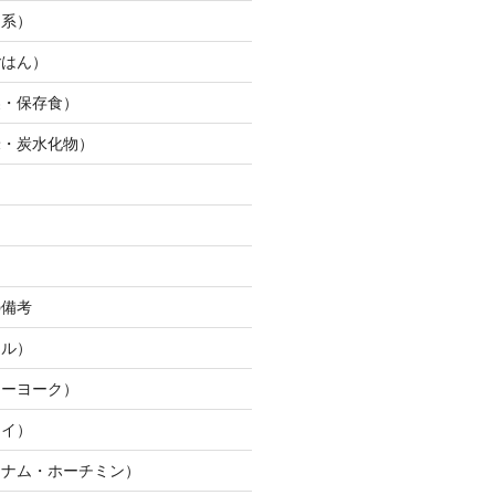
ー系）
ごはん）
製・保存食）
米・炭水化物）
ん
の備考
ウル）
ューヨーク）
ワイ）
トナム・ホーチミン）