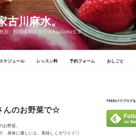
家古川麻水。
 料理撮影スタジオAsaSofra主宰
スケジュール
レッスン料
予約フォーム
おしごと
FEEDLYでブログ
さんのお野菜で☆
のお野菜。
で、身体に優しい上、美味しくカワイイ♡