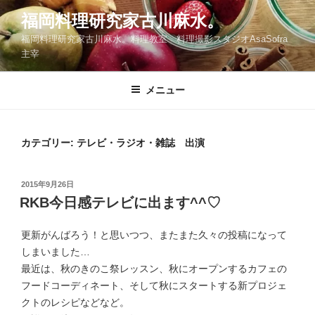
コ
福岡料理研究家古川麻水。
ン
福岡料理研究家古川麻水。料理教室 料理撮影スタジオAsaSofra
テ
主宰
ン
ツ
メニュー
へ
ス
キ
ッ
カテゴリー:
テレビ・ラジオ・雑誌 出演
プ
投
2015年9月26日
稿
RKB今日感テレビに出ます^^♡
日:
更新がんばろう！と思いつつ、またまた久々の投稿になって
しまいました…
最近は、秋のきのこ祭レッスン、秋にオープンするカフェの
フードコーディネート、そして秋にスタートする新プロジェ
クトのレシピなどなど。