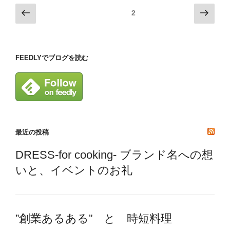
投
前
次
固定ページ
2
の
の
稿
ペ
ペ
ナ
ー
ー
ビ
FEEDLYでブログを読む
ジ
ジ
ゲ
ー
シ
ョ
ン
最近の投稿
DRESS-for cooking- ブランド名への想
いと、イベントのお礼
”創業あるある” と 時短料理