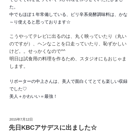
た。
中でもほぼ１年常備している、ピリ辛系発酵調味料は、かな
～り使えると思っております☆
こうやってテレビに出るのは、丸く映っていたり（丸い
のですが）、ヘンなことを口走っていたり、恥ずかしい
けど。。せっかくなので^^
明日は試食用の料理を作るため、スタジオにもおじゃま
します。
リポーターの中上さんは、美人で面白くてとても楽しい収録
でした♡
美人＋かわいい＝最強！
投
2015年7月12日
稿
先日KBCアサデスに出ました☆
日: