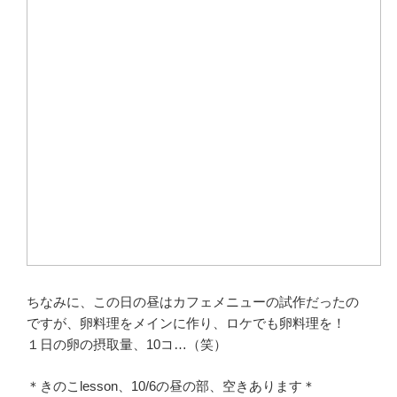
ちなみに、この日の昼はカフェメニューの試作だったの
ですが、卵料理をメインに作り、ロケでも卵料理を！
１日の卵の摂取量、10コ…（笑）
＊きのこlesson、10/6の昼の部、空きあります＊