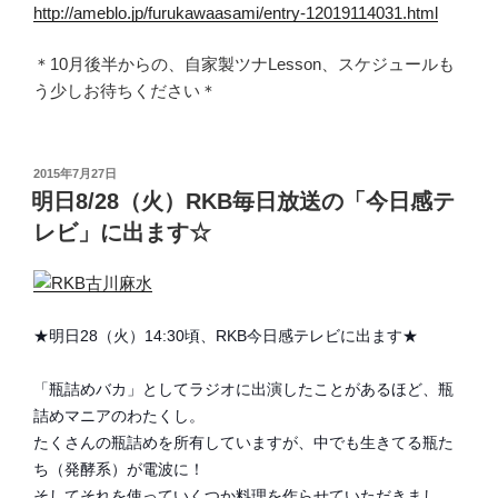
http://ameblo.jp/furukawaasami/entry-12019114031.html
＊10月後半からの、自家製ツナLesson、スケジュールも
う少しお待ちください＊
投
2015年7月27日
稿
明日8/28（火）RKB毎日放送の「今日感テ
日:
レビ」に出ます☆
★明日28（火）14:30頃、RKB今日感テレビに出ます★
「瓶詰めバカ」としてラジオに出演したことがあるほど、瓶
詰めマニアのわたくし。
たくさんの瓶詰めを所有していますが、中でも生きてる瓶た
ち（発酵系）が電波に！
そしてそれを使っていくつか料理を作らせていただきまし