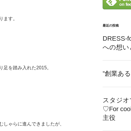
ります。
最近の投稿
DRESS-f
への想い
足を踏み入れた2015。
”創業あ
スタジオ
♡For c
主役
むしゃらに進んできましたが、