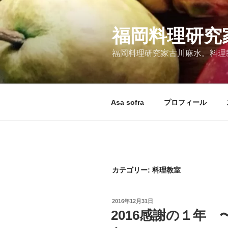
コ
ン
テ
福岡料理研究
ン
福岡料理研究家古川麻水。料理教室
ツ
へ
ス
キ
Asa sofra
プロフィール
ッ
プ
カテゴリー:
料理教室
投
2016年12月31日
稿
2016感謝の１年 〜
日: