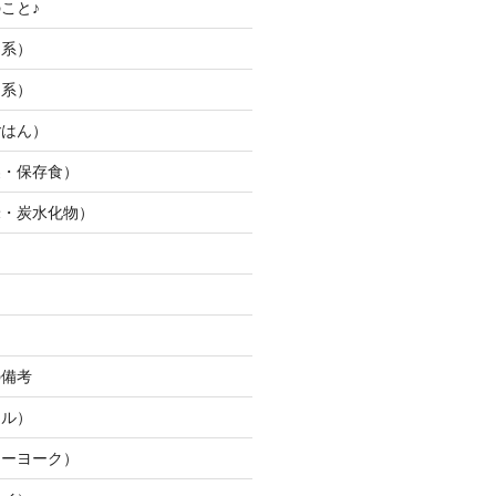
こと♪
つ系）
ー系）
ごはん）
製・保存食）
米・炭水化物）
ん
の備考
ウル）
ューヨーク）