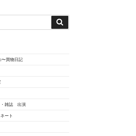
検
索
olic〜買物日記
室
オ・雑誌 出演
ィネート