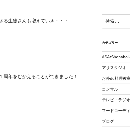
検
さる生徒さんも増えていき・・・
索:
カテゴリー
ASA•Shopah
アサスタジオ
１周年をむかえることができました！
お外de料理教
コンサル
テレビ・ラジ
フードコーデ
ブログ