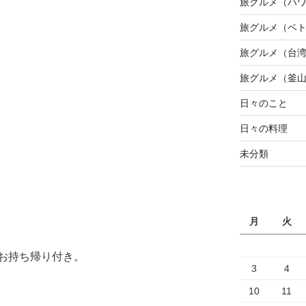
旅グルメ（ハ
旅グルメ（ベ
旅グルメ（台
旅グルメ（釜
日々のこと
日々の料理
未分類
月
火
お持ち帰り付き。
3
4
10
11