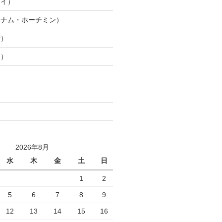
ワイ）
トナム・ホーチミン）
湾）
山）
2026年8月
水
木
金
土
日
1
2
5
6
7
8
9
12
13
14
15
16